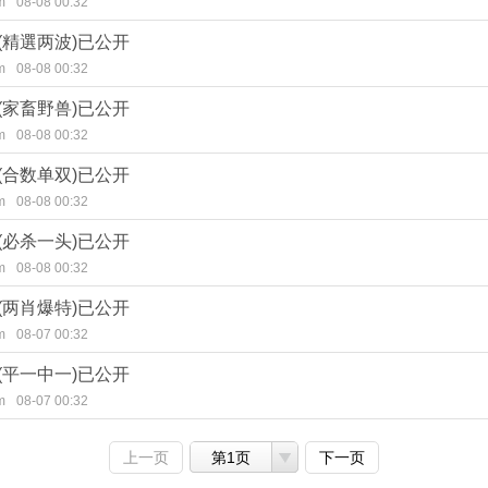
m
08-08 00:32
网(精選两波)已公开
m
08-08 00:32
网(家畜野兽)已公开
m
08-08 00:32
网(合数单双)已公开
m
08-08 00:32
网(必杀一头)已公开
m
08-08 00:32
网(两肖爆特)已公开
m
08-07 00:32
网(平一中一)已公开
m
08-07 00:32
上一页
第1页
下一页