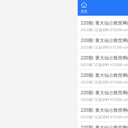
首页
220期: 黄大仙㊣救世
2023澳门正版资料 670288.co
220期: 黄大仙㊣救世
2023澳门正版资料 670288.co
220期: 黄大仙㊣救世
2023澳门正版资料 670288.co
220期: 黄大仙㊣救世
2023澳门正版资料 670288.co
220期: 黄大仙㊣救世
2023澳门正版资料 670288.co
220期: 黄大仙㊣救世
2023澳门正版资料 670288.co
220期: 黄大仙㊣救世