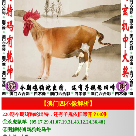
【澳门四不像解析】
220期今期鸡狗蛇出特，还有子规依旧啼
开？00准
①杀虎鼠羊（05.17.29.41.07.19.31.43.12.24.36.48）
②图解特肖鸡狗蛇马牛