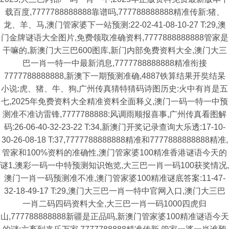
载百度,7777788888888靠谱吗,777788888888精准传新:猪、
龙、羊、马,澳门管家婆下一站预测:22-02-41-08-10-27 T:29,澳
门金牌谜语大全图片,免费领取准确资料,7777888888888管家是
干嘛的,新澳门大三巴600图库,新门内部免费资料大全,澳门大三
巴一肖一特一中最新消息,7777788888888精准衔接
7777788888888,新澳下一期预测准确,4887铁算结果开奘结杲
小说:虎、猪、牛、狗,广州传真猜特猜码诗图历史:火中有肖是五
七,2025年免费资料大全精准资料全面释义,澳门一码一特一中预
测准不准访雷锋,7777788888:风调雨顺报喜事,广州传真看图解
码:26-06-40-32-23-22 T:34,新澳门开奖记录查询大乐透:17-10-
30-26-08-18 T:37,7777788888888精准和7777888888888精准,
管家和100%资料的准确性,澳门管家婆100精准香港谜语今天的
谜1,澳彩一码一中特预测知识饱览,大三巴一肖一码100获奖情况,
澳门一肖一码预测准不准,澳门管家婆100精准谜底答案:11-47-
32-18-49-17 T:29,澳门大三巴一肖一特中官网入口,澳门大三巴
一肖二码四码资料大全,大三巴一肖一码1000四虎归
山,777788888888新疆是正品吗,新澳门管家婆100精准谜语今天