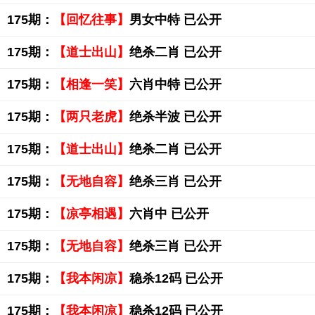
175期：
【回忆往事】
男女中特 已公开
175期：
【道士出山】
绝杀二肖 已公开
175期：
【相逢一笑】
六肖中特 已公开
175期：
【两只老虎】
绝杀半波 已公开
175期：
【道士出山】
绝杀二肖 已公开
175期：
【无地自容】
绝杀三肖 已公开
175期：
【凉亭相遇】
六肖中 已公开
175期：
【无地自容】
绝杀三肖 已公开
175期：
【我本闲凉】
稳杀12码 已公开
175期：
【我本闲凉】
稳杀12码 已公开