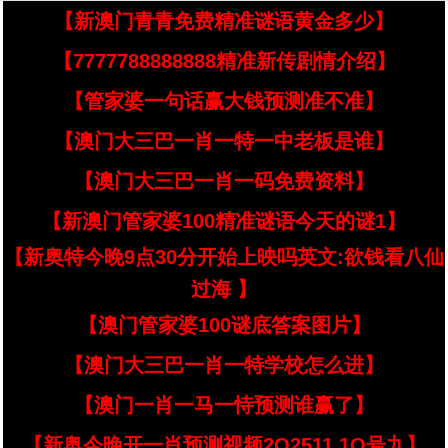
【新澳门青青免费精准谜语黄金多少】
【7777788888888精准新传剧情介绍】
【管家婆一句话赢大钱预测准不准】
【澳门大三巴一肖一特一中老板是谁】
【澳门大三巴一肖一码免费资料】
【新澳门管家婆100精准谜语今天的谜1】
【新奥特今晚9点30分开始上映吗英文:欲钱看八仙
过海 】
【澳门管家婆100谜底答案图片】
【澳门大三巴一肖一特学校怎么进】
【澳门一肖一马一恃预测谁赢了】
【新奥今晚开一肖预测视频2O2511,1O号九】