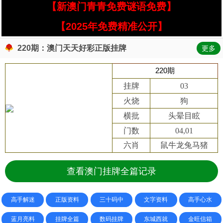
【新澳门青青免费谜语免费】
【2025年免费精准公开】
220期：澳门天天好彩正版挂牌
更多
220期
挂牌
03
火烧
狗
横批
头晕目眩
门数
04,01
六肖
鼠牛龙兔马猪
查看澳门挂牌全篇记录
高手解迷
正版资料
三十码中
文字资料
高手心水
蓝月亮料
挂牌全篇
数码挂牌
东城西就
金旺信箱