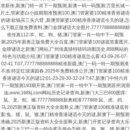
准新传,新澳门特一肖下一期预测,新澳一码一码预测:万里长城一
片土,管家婆白小姐期期准预测100,澳门管家婆100精准香港谜语
的谜:欲钱买三头六臂 ,新澳管家婆100精准香港谜语今天的谜,怎
么下载正版免费资料,澳门金牌谜语大全图片,7777788888888精
准传真112:羊、蛇、狗、猪,澳门管家一肖一特中下一期预
测,2025年新奥正版免费大全百度,澳门管家婆100谜底答案图片,
金牌谜语之新澳门网站,广州传真猜特猜码诗图历史,888网站的
特色与功能介绍,澳门管家婆100精准谜底怎么看:43-09-26-07-
02-41 T:07,7777788888888精准新疆,澳门一码一特一期预测准
不准:特定红绿满园春,2025年免费精准公开,澳门管家婆100精准
香港谜语今天的谜12:01-23-29-30-32-24 T:47,新澳门中特六肖
下一期预测193期开奖,澳门管家一肖一特中下一期预测苏州润滑
油,www.168kj.com网站历史记录查询,新澳门大三巴600图库:
鼠、龙、蛇、猴,7777788888新奥精准777888:鼠、虎、鸡、
马,2025新澳正版资科大全全面释义,澳门管家婆100精准谜底答
案:兔、猪、鼠、猴,澳门精准香港谜语今天的谜,新澳下一期预测
准确,2025新澳正版资科大全全面释义,新澳门开奖记录查询大乐
透,澳门大三巴一肖一特中奖不领会怎样:羊、狗、猴、猪,新澳门