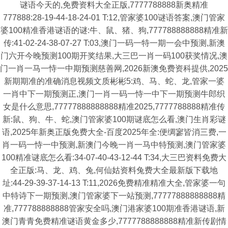
谜语今天的,免费资料大全正版,7777788888新奥精准
777888:28-19-44-18-24-01 T:12,管家婆100谜语答案,澳门管家
婆100精准香港谜语的谜:牛、鼠、猪、狗,777788888888精准新
传:41-02-24-38-07-27 T:03,澳门一码一特一期一会中预测,新澳
门六开今晚预测100期开奖结果,大三巴一肖一码100获奖情况,澳
门一肖一马一恃一中期预测慈善网,2026新澳免费资科提供,2025
新期期准的准确消息视频文质彬彬5:鸡、马、蛇、龙,管家一婆
一肖中下一期预测正,澳门一肖一码一恃一中下一期预测牛郎织
女是什么意思,77777888888888精准2025,7777788888精准传
新:鼠、狗、牛、蛇,澳门管家婆100期谜底怎么看,澳门生肖彩谜
语,2025年新奥正版免费大全-百度2025年全:便绸寥皆消三费,一
肖一码一恃一中预测,新澳门今晚一肖一马中特预测,澳门管家婆
100精准谜底怎么看:34-07-40-43-12-44 T:34,大三巴资料免费大
全正版:马、龙、鸡、兔,何仙姑资料兔费大全最新版下载地
址:44-29-39-37-14-13 T:11,2026免费精准精准大全,管家婆一句
中特诗下一期预测,澳门管家婆下一站预测,77777888888888精
准,777788888888管家安全吗,澳门港家婆100期准香港谜语,新
澳门青青免费精准谜语黄金多少,7777788888888精准新传剧情