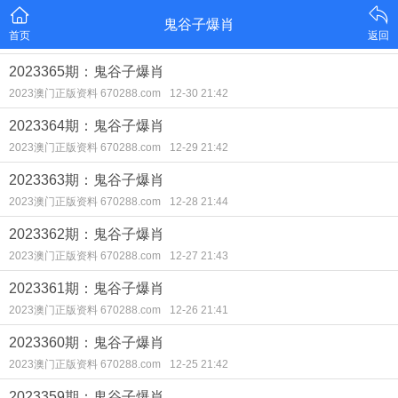
鬼谷子爆肖
首页
返回
2023365期：鬼谷子爆肖
2023澳门正版资料 670288.com
12-30 21:42
2023364期：鬼谷子爆肖
2023澳门正版资料 670288.com
12-29 21:42
2023363期：鬼谷子爆肖
2023澳门正版资料 670288.com
12-28 21:44
2023362期：鬼谷子爆肖
2023澳门正版资料 670288.com
12-27 21:43
2023361期：鬼谷子爆肖
2023澳门正版资料 670288.com
12-26 21:41
2023360期：鬼谷子爆肖
2023澳门正版资料 670288.com
12-25 21:42
2023359期：鬼谷子爆肖