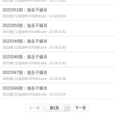
2023澳门正版资料 670288.com
12-17 21:42
2023351期：鬼谷子爆肖
2023澳门正版资料 670288.com
12-16 22:18
2023350期：鬼谷子爆肖
2023澳门正版资料 670288.com
12-15 21:42
2023349期：鬼谷子爆肖
2023澳门正版资料 670288.com
12-14 21:45
2023348期：鬼谷子爆肖
2023澳门正版资料 670288.com
12-13 21:43
2023347期：鬼谷子爆肖
2023澳门正版资料 670288.com
12-12 21:46
2023346期：鬼谷子爆肖
2023澳门正版资料 670288.com
12-11 21:44
上一页
第1页
下一页