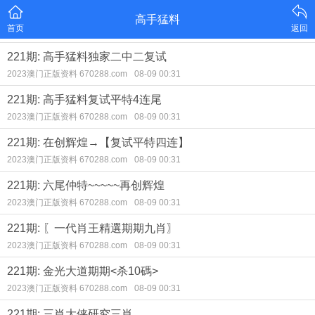
高手猛料
首页
返回
221期: 高手猛料独家二中二复试
2023澳门正版资料 670288.com
08-09 00:31
221期: 高手猛料复试平特4连尾
2023澳门正版资料 670288.com
08-09 00:31
221期: 在创辉煌→【复试平特四连】
2023澳门正版资料 670288.com
08-09 00:31
221期: 六尾仲特~~~~~再创辉煌
2023澳门正版资料 670288.com
08-09 00:31
221期: 〖一代肖王精選期期九肖〗
2023澳门正版资料 670288.com
08-09 00:31
221期: 金光大道期期<杀10碼>
2023澳门正版资料 670288.com
08-09 00:31
221期: 三肖大侠研究三肖