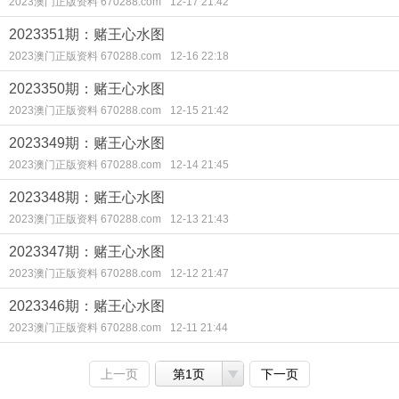
2023澳门正版资料 670288.com
12-17 21:42
2023351期：赌王心水图
2023澳门正版资料 670288.com
12-16 22:18
2023350期：赌王心水图
2023澳门正版资料 670288.com
12-15 21:42
2023349期：赌王心水图
2023澳门正版资料 670288.com
12-14 21:45
2023348期：赌王心水图
2023澳门正版资料 670288.com
12-13 21:43
2023347期：赌王心水图
2023澳门正版资料 670288.com
12-12 21:47
2023346期：赌王心水图
2023澳门正版资料 670288.com
12-11 21:44
上一页
第1页
下一页