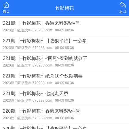
竹影梅花
首页
返回
221期: ┣竹影梅花┫香港来料8碼仲号
2023澳门正版资料 670288.com
08-09 00:36
221期: ┣竹影梅花┫【战狼平特】━必参
2023澳门正版资料 670288.com
08-09 00:36
221期: ┣竹影梅花┫<四尾>看到的就参下
2023澳门正版资料 670288.com
08-09 00:36
221期: ┣竹影梅花┫绝杀10个数期期毒
2023澳门正版资料 670288.com
08-09 00:36
221期: ┣竹影梅花┫七俏走天桥
2023澳门正版资料 670288.com
08-09 00:36
220期: ┣竹影梅花┫香港来料8碼仲号
2023澳门正版资料 670288.com
08-08 00:36
220期: ┣竹影梅花┫【战狼平特】━必参