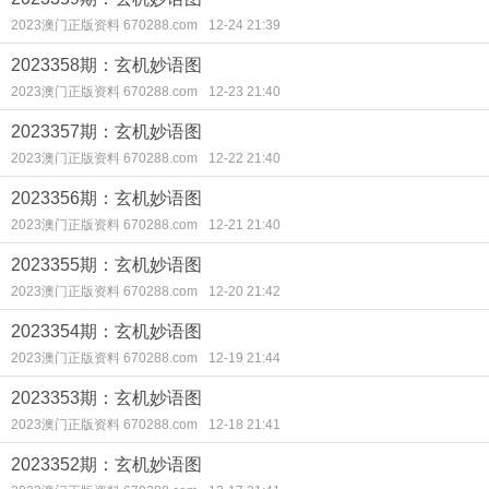
2023澳门正版资料 670288.com
12-24 21:39
2023358期：玄机妙语图
2023澳门正版资料 670288.com
12-23 21:40
2023357期：玄机妙语图
2023澳门正版资料 670288.com
12-22 21:40
2023356期：玄机妙语图
2023澳门正版资料 670288.com
12-21 21:40
2023355期：玄机妙语图
2023澳门正版资料 670288.com
12-20 21:42
2023354期：玄机妙语图
2023澳门正版资料 670288.com
12-19 21:44
2023353期：玄机妙语图
2023澳门正版资料 670288.com
12-18 21:41
2023352期：玄机妙语图