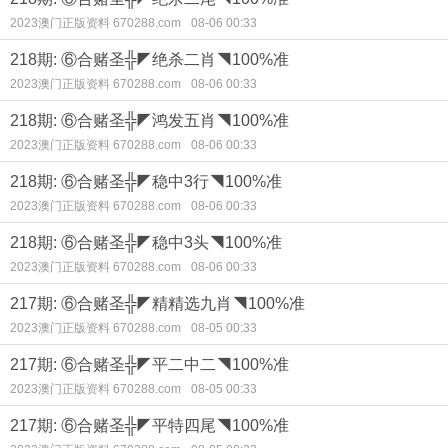
2023澳门正版资料 670288.com
08-06 00:33
218期: ⑥合赌圣╬◤绝杀二肖◥100%准
2023澳门正版资料 670288.com
08-06 00:33
218期: ⑥合赌圣╬◤鸿发五肖◥100%准
2023澳门正版资料 670288.com
08-06 00:33
218期: ⑥合赌圣╬◤稳中3行◥100%准
2023澳门正版资料 670288.com
08-06 00:33
218期: ⑥合赌圣╬◤稳中3头◥100%准
2023澳门正版资料 670288.com
08-06 00:33
217期: ⑥合赌圣╬◤精精选九肖◥100%准
2023澳门正版资料 670288.com
08-05 00:33
217期: ⑥合赌圣╬◤平二中二◥100%准
2023澳门正版资料 670288.com
08-05 00:33
217期: ⑥合赌圣╬◤平特四尾◥100%准