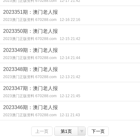
2023澳门正版资料 670288.com
12-17 21:42
2023351期：澳门老人报
2023澳门正版资料 670288.com
12-16 22:16
2023350期：澳门老人报
2023澳门正版资料 670288.com
12-15 21:42
2023349期：澳门老人报
2023澳门正版资料 670288.com
12-14 21:44
2023348期：澳门老人报
2023澳门正版资料 670288.com
12-13 21:42
2023347期：澳门老人报
2023澳门正版资料 670288.com
12-12 21:45
2023346期：澳门老人报
2023澳门正版资料 670288.com
12-11 21:43
上一页
第1页
下一页