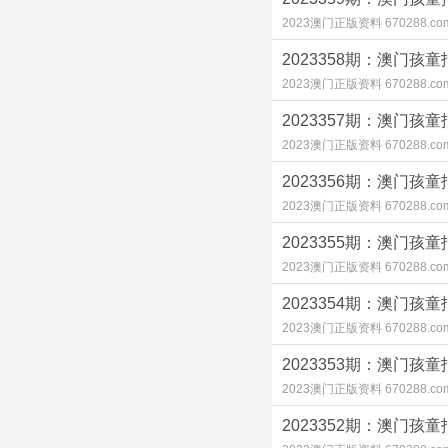
2023澳门正版资料 670288.co
2023358期：澳门孩童
2023澳门正版资料 670288.co
2023357期：澳门孩童
2023澳门正版资料 670288.co
2023356期：澳门孩童
2023澳门正版资料 670288.co
2023355期：澳门孩童
2023澳门正版资料 670288.co
2023354期：澳门孩童
2023澳门正版资料 670288.co
2023353期：澳门孩童
2023澳门正版资料 670288.co
2023352期：澳门孩童