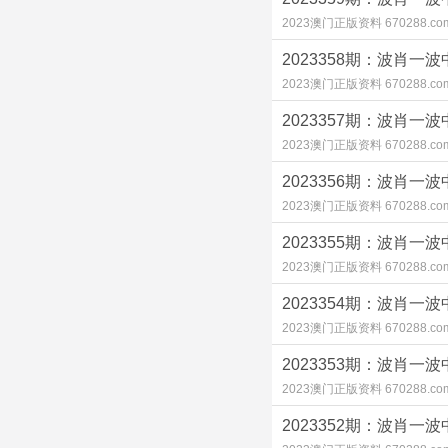
2023澳门正版资料 670288.co
2023358期：波肖一波
2023澳门正版资料 670288.co
2023357期：波肖一波
2023澳门正版资料 670288.co
2023356期：波肖一波
2023澳门正版资料 670288.co
2023355期：波肖一波
2023澳门正版资料 670288.co
2023354期：波肖一波
2023澳门正版资料 670288.co
2023353期：波肖一波
2023澳门正版资料 670288.co
2023352期：波肖一波