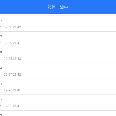
波肖一波中
中
m
12-30 21:42
中
m
12-29 21:41
中
m
12-28 21:43
中
m
12-27 21:42
中
m
12-26 21:41
中
m
12-25 21:41
中