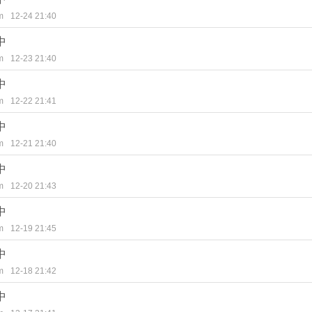
m
12-24 21:40
中
m
12-23 21:40
中
m
12-22 21:41
中
m
12-21 21:40
中
m
12-20 21:43
中
m
12-19 21:45
中
m
12-18 21:42
中