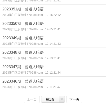
2023澳门正版资料 670288.com
12-17 21:41
2023351期：曾道人暗语
2023澳门正版资料 670288.com
12-16 22:12
2023350期：曾道人暗语
2023澳门正版资料 670288.com
12-15 21:41
2023349期：曾道人暗语
2023澳门正版资料 670288.com
12-14 21:43
2023348期：曾道人暗语
2023澳门正版资料 670288.com
12-13 21:41
2023347期：曾道人暗语
2023澳门正版资料 670288.com
12-12 21:44
2023346期：曾道人暗语
2023澳门正版资料 670288.com
12-11 21:42
上一页
第1页
下一页