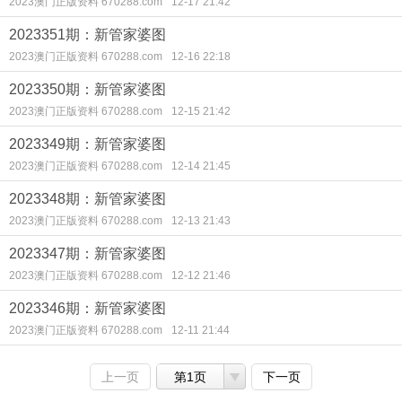
2023澳门正版资料 670288.com
12-17 21:42
2023351期：新管家婆图
2023澳门正版资料 670288.com
12-16 22:18
2023350期：新管家婆图
2023澳门正版资料 670288.com
12-15 21:42
2023349期：新管家婆图
2023澳门正版资料 670288.com
12-14 21:45
2023348期：新管家婆图
2023澳门正版资料 670288.com
12-13 21:43
2023347期：新管家婆图
2023澳门正版资料 670288.com
12-12 21:46
2023346期：新管家婆图
2023澳门正版资料 670288.com
12-11 21:44
上一页
第1页
下一页