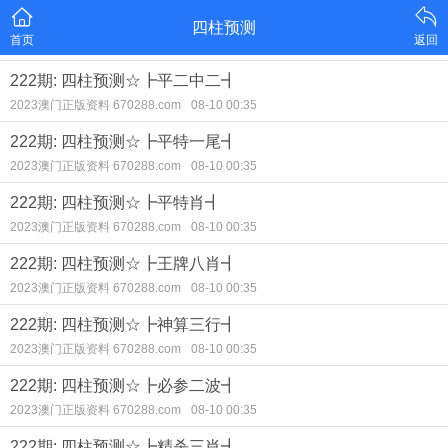
四柱预测
首页
返回
222期: 四柱预测☆┣平二中二┫
2023澳门正版资料 670288.com
08-10 00:35
222期: 四柱预测☆┣平特一尾┫
2023澳门正版资料 670288.com
08-10 00:35
222期: 四柱预测☆┣平特肖┫
2023澳门正版资料 670288.com
08-10 00:35
222期: 四柱预测☆┣王牌八肖┫
2023澳门正版资料 670288.com
08-10 00:35
222期: 四柱预测☆┣神算三行┫
2023澳门正版资料 670288.com
08-10 00:35
222期: 四柱预测☆┣必参二波┫
2023澳门正版资料 670288.com
08-10 00:35
222期: 四柱预测☆┣精杀三肖┫