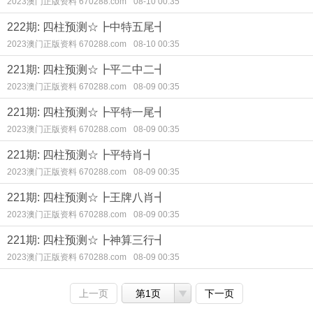
2023澳门正版资料 670288.com
08-10 00:35
222期: 四柱预测☆┣中特五尾┫
2023澳门正版资料 670288.com
08-10 00:35
221期: 四柱预测☆┣平二中二┫
2023澳门正版资料 670288.com
08-09 00:35
221期: 四柱预测☆┣平特一尾┫
2023澳门正版资料 670288.com
08-09 00:35
221期: 四柱预测☆┣平特肖┫
2023澳门正版资料 670288.com
08-09 00:35
221期: 四柱预测☆┣王牌八肖┫
2023澳门正版资料 670288.com
08-09 00:35
221期: 四柱预测☆┣神算三行┫
2023澳门正版资料 670288.com
08-09 00:35
上一页
第1页
下一页