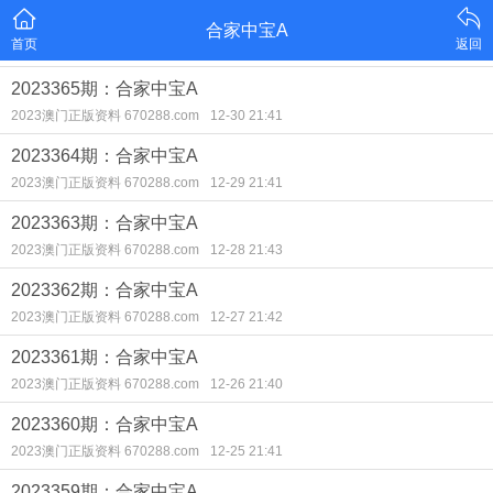
合家中宝A
首页
返回
2023365期：合家中宝A
2023澳门正版资料 670288.com
12-30 21:41
2023364期：合家中宝A
2023澳门正版资料 670288.com
12-29 21:41
2023363期：合家中宝A
2023澳门正版资料 670288.com
12-28 21:43
2023362期：合家中宝A
2023澳门正版资料 670288.com
12-27 21:42
2023361期：合家中宝A
2023澳门正版资料 670288.com
12-26 21:40
2023360期：合家中宝A
2023澳门正版资料 670288.com
12-25 21:41
2023359期：合家中宝A