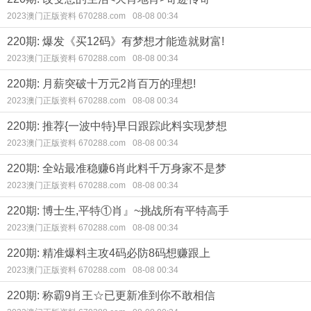
2023澳门正版资料 670288.com
08-08 00:34
220期: 爆发《买12码》有梦想才能造就财富!
2023澳门正版资料 670288.com
08-08 00:34
220期: 月薪突破十万元2肖百万的理想!
2023澳门正版资料 670288.com
08-08 00:34
220期: 推荐{一波中特}早日跟踪此料实现梦想
2023澳门正版资料 670288.com
08-08 00:34
220期: 全站最准稳赚6肖此料千万身家不是梦
2023澳门正版资料 670288.com
08-08 00:34
220期: 博士生,平特①肖』~挑战所有平特高手
2023澳门正版资料 670288.com
08-08 00:34
220期: 精准爆料主攻4码必防8码想赚跟上
2023澳门正版资料 670288.com
08-08 00:34
220期: 称霸9肖王☆已更新准到你不敢相信