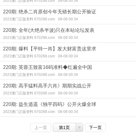
2023澳门正版资料 670288.com
08-08 00:34
220期: 绝杀二肖原创今年无错长期公开验证
2023澳门正版资料 670288.com
08-08 00:34
220期: 全年(大绝杀半波)只在本站论坛发表
2023澳门正版资料 670288.com
08-08 00:34
220期: 爆料【平特一肖】发大财富贵这里求
2023澳门正版资料 670288.com
08-08 00:34
220期: 芙蓉王致富16码准料◆红遍全中国
2023澳门正版资料 670288.com
08-08 00:34
220期: 高手猛料高手六肖》期期实战公开
2023澳门正版资料 670288.com
08-08 00:34
220期: 益生逍遥《独平四码》公开火爆全球
2023澳门正版资料 670288.com
08-08 00:34
上一页
第1页
下一页