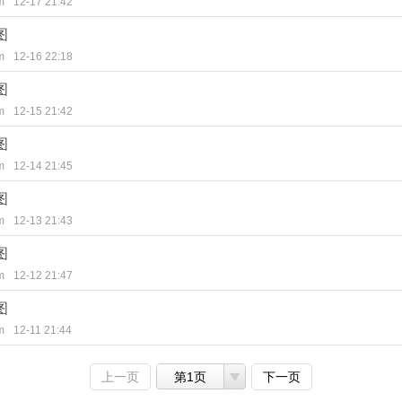
m
12-17 21:42
图
m
12-16 22:18
图
m
12-15 21:42
图
m
12-14 21:45
图
m
12-13 21:43
图
m
12-12 21:47
图
m
12-11 21:44
上一页
第1页
下一页