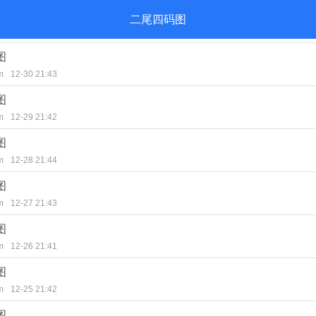
二尾四码图
图
m
12-30 21:43
图
m
12-29 21:42
图
m
12-28 21:44
图
m
12-27 21:43
图
m
12-26 21:41
图
m
12-25 21:42
图