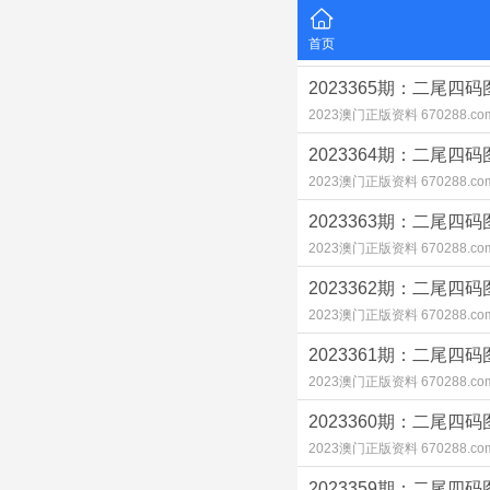
首页
2023365期：二尾四码
2023澳门正版资料 670288.co
2023364期：二尾四码
2023澳门正版资料 670288.co
2023363期：二尾四码
2023澳门正版资料 670288.co
2023362期：二尾四码
2023澳门正版资料 670288.co
2023361期：二尾四码
2023澳门正版资料 670288.co
2023360期：二尾四码
2023澳门正版资料 670288.co
2023359期：二尾四码