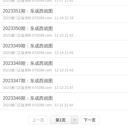
2023澳门正版资料 670288.com
12-17 21:42
2023351期：东成西就图
2023澳门正版资料 670288.com
12-16 22:18
2023350期：东成西就图
2023澳门正版资料 670288.com
12-15 21:42
2023349期：东成西就图
2023澳门正版资料 670288.com
12-14 21:45
2023348期：东成西就图
2023澳门正版资料 670288.com
12-13 21:43
2023347期：东成西就图
2023澳门正版资料 670288.com
12-12 21:47
2023346期：东成西就图
2023澳门正版资料 670288.com
12-11 21:44
上一页
第1页
下一页