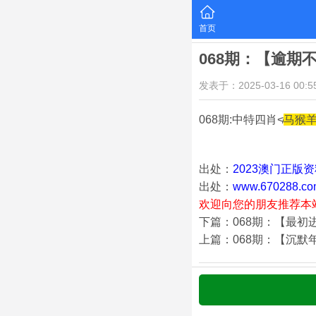
首页
068期：【逾期
发表于：2025-03-16 00:55
068期:中特四肖≮
马猴
出处：
2023澳门正版
出处：
www.670288.co
欢迎向您的朋友推荐本
下篇：068期：【最初
上篇：068期：【沉默