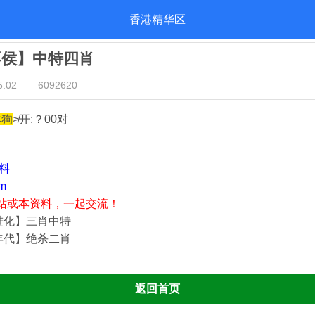
香港精华区
不侯】中特四肖
:02
6092620
羊狗
≯开:？00对
资料
m
站或本资料，一起交流！
进化】三肖中特
年代】绝杀二肖
返回首页