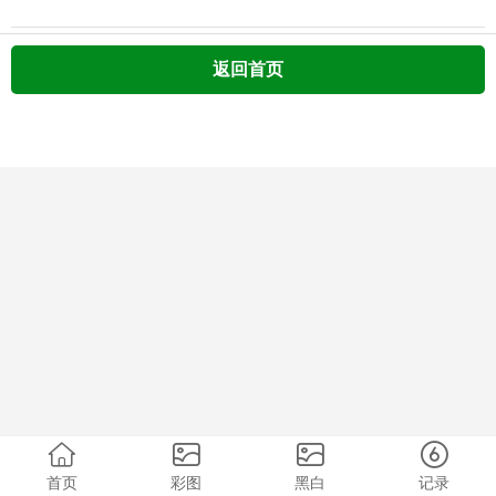
返回首页
首页
彩图
黑白
记录