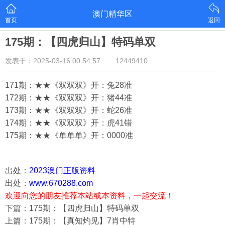
澳门精华区
首页
返回
175期：【四虎归山】特码单双
发表于：2025-03-16 00:54:57
12449410
171期：★★《双双双》开：兔28
准
172期：★★《双双双》开：猪44
准
173期：★★《双双双》开：蛇26
准
174期：★★《双双双》开：虎41错
175期：★★《单单单》开：000
0准
出处：
2023澳门正版资料
出处：
www.670288.com
欢迎向您的朋友推荐本站或本资料，一起交流！
下篇：175期：【四虎归山】特码单双
上篇：175期：【真知灼见】7肖中特