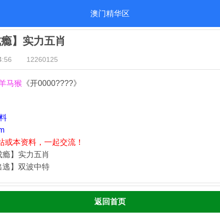
澳门精华区
成瘾】实力五肖
:56
12260125
羊马猴
《开0000????》
资料
m
站或本资料，一起交流！
成瘾】实力五肖
出逃】双波中特
返回首页