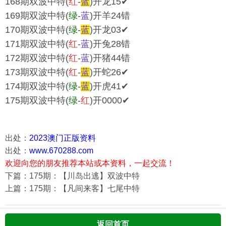
168期双波中特(
红
-
蓝
)开龙15✔
169期双波中特(
绿
-
蓝
)开羊24错
170期双波中特(
绿
-
蓝
)开龙03✔
171期双波中特(
红
-
蓝
)开兔28错
172期双波中特(
红
-
蓝
)开猪44错
173期双波中特(
红
-
蓝
)开蛇26✔
174期双波中特(
绿
-
蓝
)开虎41✔
175期双波中特(
绿
-
红
)开0000✔
出处：
2023澳门正版资料
出处：
www.670288.com
欢迎向您的朋友推荐本站或本资料，一起交流！
下篇：175期：【川岛出逃】双波中特
上篇：175期：【凡间来客】七尾中特
返回首页