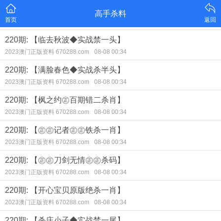
高手杀料
首页
返回
220期: 【临去秋波◆实战禁一头】
2023澳门正版资料 670288.com
08-08 00:34
220期: 【满脸春色◆实战杀半头】
2023澳门正版资料 670288.com
08-08 00:34
220期: 【枫之约㊣百期错二杀肖】
2023澳门正版资料 670288.com
08-08 00:34
220期: 【㊣㊣记者㊣㊣铁杀一肖】
2023澳门正版资料 670288.com
08-08 00:34
220期: 【㊣㊣刀剑无情㊣㊣杀码】
2023澳门正版资料 670288.com
08-08 00:34
220期: 【开心宝贝原版绝杀一肖】
2023澳门正版资料 670288.com
08-08 00:34
220期: 【杀庄小子◆实战禁一尾】