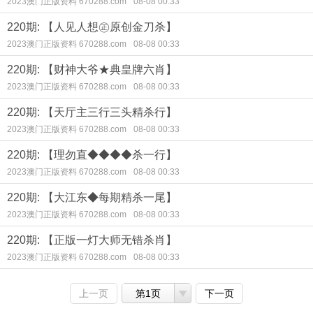
2023澳门正版资料 670288.com
08-08 00:33
220期: 【人见人想㊣原创金刀杀】
2023澳门正版资料 670288.com
08-08 00:33
220期: 【财神大爷★典皇牌六肖】
2023澳门正版资料 670288.com
08-08 00:33
220期: 【天厅主三行三头精杀行】
2023澳门正版资料 670288.com
08-08 00:33
220期: 【理勿直◆◆◆◆杀一行】
2023澳门正版资料 670288.com
08-08 00:33
220期: 【大江东◆每期精杀一尾】
2023澳门正版资料 670288.com
08-08 00:33
220期: 【正版一灯大师无错杀肖】
2023澳门正版资料 670288.com
08-08 00:33
上一页
第1页
下一页