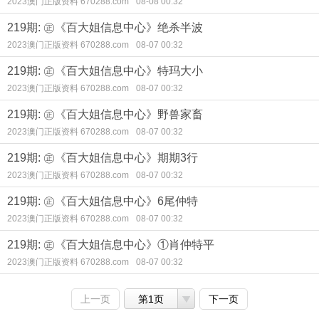
2023澳门正版资料 670288.com
08-08 00:32
219期: ㊣《百大姐信息中心》绝杀半波
2023澳门正版资料 670288.com
08-07 00:32
219期: ㊣《百大姐信息中心》特玛大小
2023澳门正版资料 670288.com
08-07 00:32
219期: ㊣《百大姐信息中心》野兽家畜
2023澳门正版资料 670288.com
08-07 00:32
219期: ㊣《百大姐信息中心》期期3行
2023澳门正版资料 670288.com
08-07 00:32
219期: ㊣《百大姐信息中心》6尾仲特
2023澳门正版资料 670288.com
08-07 00:32
219期: ㊣《百大姐信息中心》①肖仲特平
2023澳门正版资料 670288.com
08-07 00:32
上一页
第1页
下一页