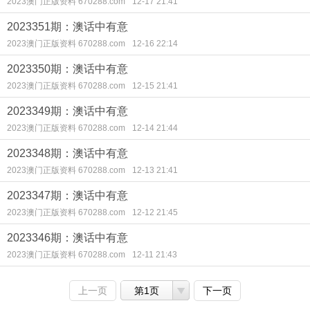
2023澳门正版资料 670288.com
12-17 21:41
2023351期：澳话中有意
2023澳门正版资料 670288.com
12-16 22:14
2023350期：澳话中有意
2023澳门正版资料 670288.com
12-15 21:41
2023349期：澳话中有意
2023澳门正版资料 670288.com
12-14 21:44
2023348期：澳话中有意
2023澳门正版资料 670288.com
12-13 21:41
2023347期：澳话中有意
2023澳门正版资料 670288.com
12-12 21:45
2023346期：澳话中有意
2023澳门正版资料 670288.com
12-11 21:43
上一页
第1页
下一页