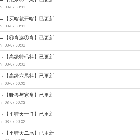
m
08-07 00:32
〗☆→【买啥就开啥】已更新
m
08-07 00:32
〗☆→【⑥肖选①肖】已更新
m
08-07 00:32
〗☆→【高级特码料】已更新
m
08-07 00:32
〗☆→【高级六尾料】已更新
m
08-07 00:32
〗☆→【野兽与家畜】已更新
m
08-07 00:32
〗☆→【平特★一肖】已更新
m
08-07 00:32
〗☆→【平特★二尾】已更新