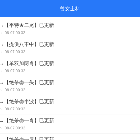
曾女士料
〗☆→【平特★二尾】已更新
m
08-07 00:32
〗☆→【提供八不中】已更新
m
08-07 00:32
〗☆→【单双加两肖】已更新
m
08-07 00:32
〗☆→【绝杀㊣一头】已更新
m
08-07 00:32
〗☆→【绝杀㊣半波】已更新
m
08-07 00:32
〗☆→【绝杀㊣一肖】已更新
m
08-07 00:32
〗☆→【绝杀㊣一尾】已更新