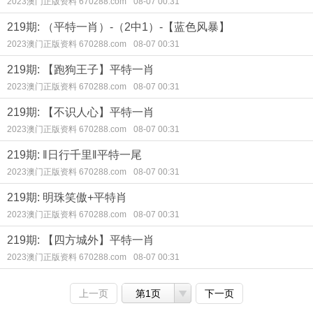
2023澳门正版资料 670288.com
08-07 00:31
219期: （平特一肖）-（2中1）-【蓝色风暴】
2023澳门正版资料 670288.com
08-07 00:31
219期: 【跑狗王子】平特一肖
2023澳门正版资料 670288.com
08-07 00:31
219期: 【不识人心】平特一肖
2023澳门正版资料 670288.com
08-07 00:31
219期: ‖日行千里‖平特一尾
2023澳门正版资料 670288.com
08-07 00:31
219期: 明珠笑傲+平特肖
2023澳门正版资料 670288.com
08-07 00:31
219期: 【四方城外】平特一肖
2023澳门正版资料 670288.com
08-07 00:31
上一页
第1页
下一页