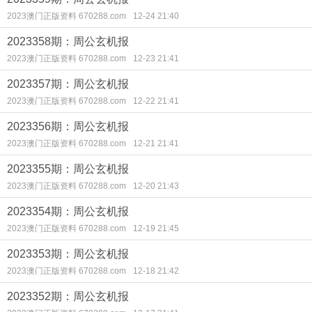
2023澳门正版资料 670288.com
12-24 21:40
2023358期：周公玄机报
2023澳门正版资料 670288.com
12-23 21:41
2023357期：周公玄机报
2023澳门正版资料 670288.com
12-22 21:41
2023356期：周公玄机报
2023澳门正版资料 670288.com
12-21 21:41
2023355期：周公玄机报
2023澳门正版资料 670288.com
12-20 21:43
2023354期：周公玄机报
2023澳门正版资料 670288.com
12-19 21:45
2023353期：周公玄机报
2023澳门正版资料 670288.com
12-18 21:42
2023352期：周公玄机报