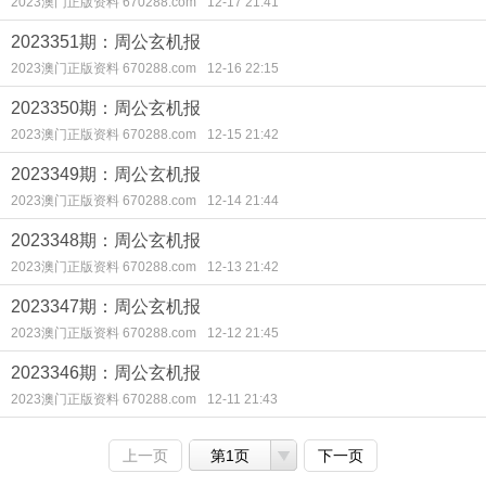
2023澳门正版资料 670288.com
12-17 21:41
2023351期：周公玄机报
2023澳门正版资料 670288.com
12-16 22:15
2023350期：周公玄机报
2023澳门正版资料 670288.com
12-15 21:42
2023349期：周公玄机报
2023澳门正版资料 670288.com
12-14 21:44
2023348期：周公玄机报
2023澳门正版资料 670288.com
12-13 21:42
2023347期：周公玄机报
2023澳门正版资料 670288.com
12-12 21:45
2023346期：周公玄机报
2023澳门正版资料 670288.com
12-11 21:43
上一页
第1页
下一页