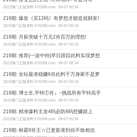
2023澳门正版资料 670288.com
08-07 00:34
219期: 爆发《买12码》有梦想才能造就财富!
2023澳门正版资料 670288.com
08-07 00:34
219期: 月薪突破十万元2肖百万的理想!
2023澳门正版资料 670288.com
08-07 00:34
219期: 推荐{一波中特}早日跟踪此料实现梦想
2023澳门正版资料 670288.com
08-07 00:34
219期: 全站最准稳赚6肖此料千万身家不是梦
2023澳门正版资料 670288.com
08-07 00:34
219期: 博士生,平特①肖』~挑战所有平特高手
2023澳门正版资料 670288.com
08-07 00:34
219期: 精准爆料主攻4码必防8码想赚跟上
2023澳门正版资料 670288.com
08-07 00:34
219期: 称霸9肖王☆已更新准到你不敢相信