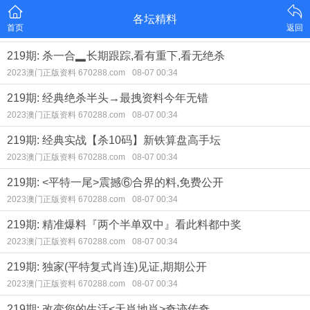
各坛精料
首页
返回
219期: 杀一合▂长期跟踪,看有重下,看无绝杀
2023澳门正版资料 670288.com
08-07 00:34
219期: 经典绝杀半头→最拽资料今年无错
2023澳门正版资料 670288.com
08-07 00:34
219期: 经典实战【杀10码】新铁算盘高手坛
2023澳门正版资料 670288.com
08-07 00:34
219期: <平特一尾>震撼⑥合界的料,免费公开
2023澳门正版资料 670288.com
08-07 00:34
219期: 精准爆料『两个半单双中』看此料都中奖
2023澳门正版资料 670288.com
08-07 00:34
219期: 独家(平特复式肖连)见证,期期公开
2023澳门正版资料 670288.com
08-07 00:34
219期: 改变您的生活<天肖地肖>奇迹传奇