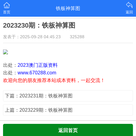
铁板神算图
首页
返回
2023230期：铁板神算图
发表于：2025-09-28 04:45:23
325288
出处：
2023澳门正版资料
出处：
www.670288.com
欢迎向您的朋友推荐本站或本资料，一起交流！
下篇：2023231期：铁板神算图
上篇：2023229期：铁板神算图
返回首页