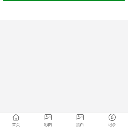
首页
彩图
黑白
记录